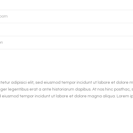
 Room
on
etur adipisici elit, sed eiusmod tempor incidunt ut labore et dolore 
er legentibus erat a ante historiarum dapibus. At nos hinc posthac, sit
ed eiusmod tempor incidunt ut labore et dolore magna aliqua. Lorem i