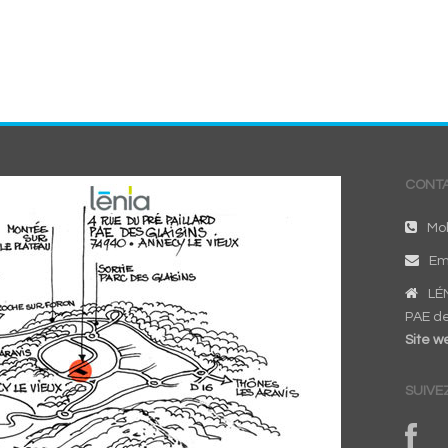
CONTA
Mob
Em
LÉN
PAE de
Site we
SUIVE