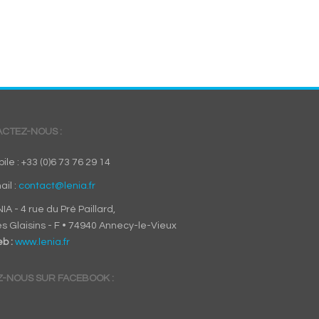
CTEZ-NOUS :
ile : +33 (0)6 73 76 29 14
ail :
contact@lenia.fr
IA - 4 rue du Pré Paillard,
s Glaisins - F • 74940 Annecy-le-Vieux
b :
www.lenia.fr
Z-NOUS SUR FACEBOOK :