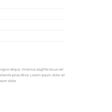
magna aliqua. Vivamus sagittis lacus vel
ientis piros Afros. Lorem ipsum dolor sit
psum dolor.