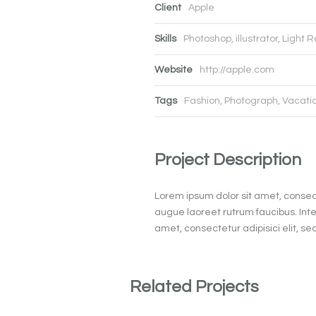
Client
Apple
Skills
Photoshop, illustrator, Light
Website
http://apple.com
Tags
Fashion
,
Photograph
,
Vacati
Project Description
Lorem ipsum dolor sit amet, consect
augue laoreet rutrum faucibus. Integ
amet, consectetur adipisici elit, s
Related Projects