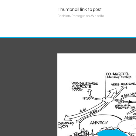
Thumbnail link to post
Fashion
,
Photograph
,
Website