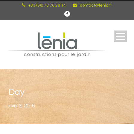
+33 (0)6 73 76 29 14
contact@lenia.fr
Day
avril 3, 2016