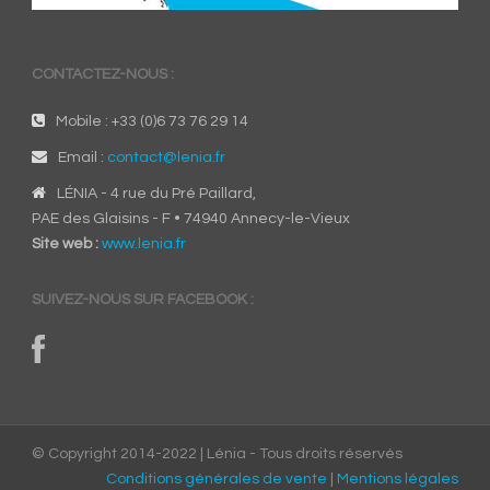
CONTACTEZ-NOUS :
Mobile : +33 (0)6 73 76 29 14
Email :
contact@lenia.fr
LÉNIA - 4 rue du Pré Paillard,
PAE des Glaisins - F • 74940 Annecy-le-Vieux
Site web :
www.lenia.fr
SUIVEZ-NOUS SUR FACEBOOK :
© Copyright 2014-2022 | Lénia - Tous droits réservés
Conditions générales de vente
|
Mentions légales